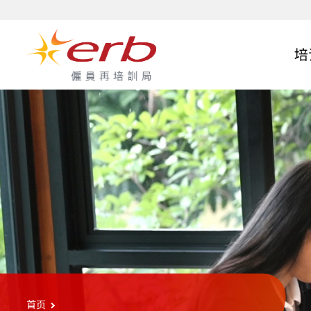
跳转至主要内容
跳转至页尾
培
雇员再培训局课程
监管机制
地区支援服务
新闻公布
关于我们
机构管治
机构消息
专设培训项目
实务技能培训及评估
家居服务
机构录像
合作伙伴
简介
质素保证措施
ERB服务中心
简介
管治架构
「培训就业一条龙」计划
技能评估服务
乐活一站
服务对象
课程类别
申请成为委任培训机构
ERB服务点
委员名单
「零存整付」证书计划
考场虚拟导览
陪月一站
行业谘询
课程总览
「培训通」课程搜索终端机
专责委员会
「度身订造课程」计划
考生须知及评估范围
技术顾问
课程搜寻
培训顾问服务
办事处行政架构
前往评估中心
申请须知
行业概览及课程图谱
首页