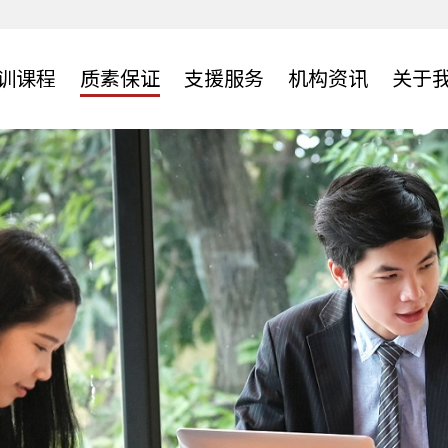
训课程
质素保证
支援服务
机构资讯
关于
中心
雇主服務
机构刊物
网上学习资源
质素及资历认证
人才招聘
网上招聘服务平台
培训机构网络
学员分享
常见问题
及合作伙伴
机构概览
网上自学教材
资历架构
培训机构名单
网络
年报
网上学习平台
专业认证课程
培训中心搜寻
LOOK@erb电子通讯
宣传单张及广告