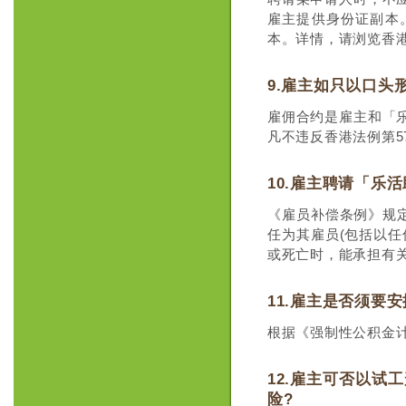
雇主提供身份证副本
本。详情，请浏览香
9.雇主如只以口头
雇佣合约是雇主和「
凡不违反香港法例第
10.雇主聘请「乐
《雇员补偿条例》规
任为其雇员(包括以
或死亡时，能承担有
11.雇主是否须要
根据《强制性公积金
12.雇主可否以试
险?