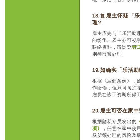
18.如雇主怀疑
理?
雇主应先与「乐活助
的纷争。雇主亦可视
联络资料，请浏览
劳
则须报警处理。
19.如确实「乐活
根据《雇佣条例》，
作赔偿，但只可每次
雇员在该工资期所得
20.雇主可否在家
根据隐私专员发出的
项》
，任意在家中使
及所须处理的风险及