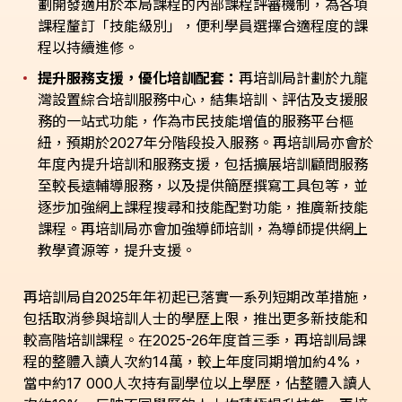
劃開發適用於本局課程的內部課程評審機制，為各項
課程釐訂「技能級別」，便利學員選擇合適程度的課
程以持續進修。
提升服務支援，優化培訓配套：
再培訓局計劃於九龍
灣設置綜合培訓服務中心，結集培訓、評估及支援服
務的一站式功能，作為市民技能增值的服務平台樞
紐，預期於2027年分階段投入服務。再培訓局亦會於
年度內提升培訓和服務支援，包括擴展培訓顧問服務
至較長遠輔導服務，以及提供簡歷撰寫工具包等，並
逐步加強網上課程搜尋和技能配對功能，推廣新技能
課程。再培訓局亦會加強導師培訓，為導師提供網上
教學資源等，提升支援。
再培訓局自2025年年初起已落實一系列短期改革措施，
包括取消參與培訓人士的學歷上限，推出更多新技能和
較高階培訓課程。在2025-26年度首三季，再培訓局課
程的整體入讀人次約14萬，較上年度同期增加約4%，
當中約17 000人次持有副學位以上學歷，佔整體入讀人