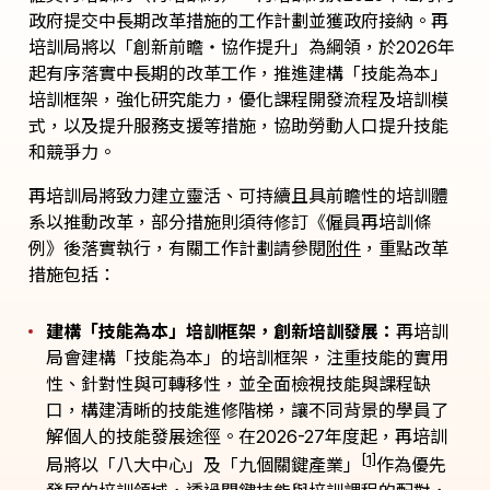
政府提交中長期改革措施的工作計劃並獲政府接納。再
培訓局將以「創新前瞻・協作提升」為綱領，於2026年
起有序落實中長期的改革工作，推進建構「技能為本」
培訓框架，強化研究能力，優化課程開發流程及培訓模
式，以及提升服務支援等措施，協助勞動人口提升技能
和競爭力。
再培訓局將致力建立靈活、可持續且具前瞻性的培訓體
系以推動改革，部分措施則須待修訂《僱員再培訓條
例》後落實執行，有關工作計劃請參閱
附件
，重點改革
措施包括：
建構「技能為本」培訓框架，創新培訓發展：
再培訓
局會建構「技能為本」的培訓框架，注重技能的實用
性、針對性與可轉移性，並全面檢視技能與課程缺
口，構建清晰的技能進修階梯，讓不同背景的學員了
解個人的技能發展途徑。在2026-27年度起，再培訓
[1]
局將以「八大中心」及「九個關鍵產業」
作為優先