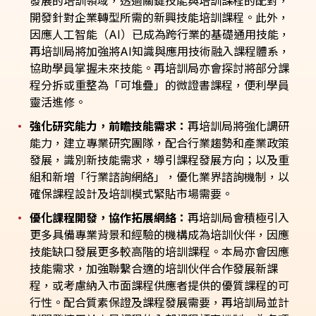
發展的培訓領域，透過關鍵技能與培訓課程的配對，
開發針對企業轉型所需的新興技能培訓課程。此外，
因應人工智能（AI）已成為跨行業的基礎通用技能，
再培訓局將加強將AI知識與應用技術融入課程體系，
協助學員掌握未來技能。再培訓局亦會探討將部分課
程分拆或重整為「可堆疊」的微證書課程，便利學員
靈活進修。
強化研究能力，前瞻技能需求：
再培訓局將強化調研
能力，建立專業研究團隊，配合行業趨勢和產業政策
發展，識別新技能需求，導引課程發展方向；以及重
組和新增「行業諮詢網絡」，優化業界諮詢機制，以
確保課程設計及培訓模式緊貼市場需要。
優化課程開發，協作拓展網絡：
再培訓局會積極引入
更多具備專業背景和經驗的機構成為培訓伙伴，因應
技能缺口發展更多較高階的培訓課程。本局亦會因應
技能需求，加強聯繫合適的培訓伙伴合作發展新課
程，或考慮納入市面課程供應者提供的優質課程的可
行性。配合質素保證及課程發展需要，再培訓局並計