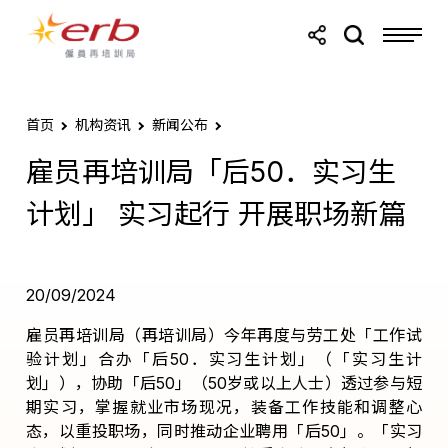
跳转至主要内容
跳转至页尾
首页
机构资讯
新闻公布
雇员再培训局「后50．实习生
计划」 实习起行 开展职场新篇
20/09/2024
雇员再培训局（再培训局）今年再度与劳工处「工作试
验计划」合办「后
50
．实习生计划」（「实习生计
划」），协助「后
50
」（
50
岁或以上人士）透过参与短
期实习，掌握就业市场现况，装备工作技能和调整心
态，以重投职场，同时推动企业聘用「后
50
」。「实习