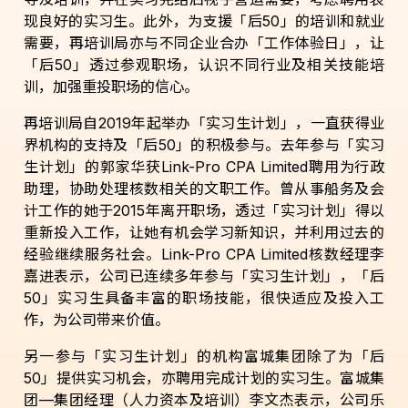
现良好的实习生。此外，为支援「后
50
」的培训和就业
需要，再培训局亦与不同企业合办「工作体验日」，让
「后
50
」透过参观职场，认识不同行业及相关技能培
训，加强重投职场的信心。
再培训局自
2019
年起举办「实习生计划」，一直获得业
界机构的支持及「后
50
」的积极参与。去年参与「实习
生计划」的郭家华获
Link-Pro CPA Limited
聘用为行政
助理，协助处理核数相关的文职工作。曾从事船务及会
计工作的她于
2015
年离开职场，透过「实习计划」得以
重新投入工作，让她有机会学习新知识，并利用过去的
经验继续服务社会。
Link-Pro CPA Limited
核数经理李
嘉进表示，公司已连续多年参与「实习生计划」，「后
50
」实习生具备丰富的职场技能，很快适应及投入工
作，为公司带来价值。
另一参与「实习生计划」的机构富城集团除了为「后
50
」提供实习机会，亦聘用完成计划的实习生。富城集
团
—
集团经理（人力资本及培训）李文杰表示，公司乐