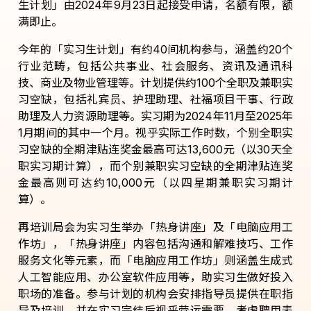
生计划」由
2024
年
9
月
23
日起接受申请，名额有限，额
满即止。
今年的「实习生计划」有约
40
间机构参与，涵盖约
20
个
行业范畴，包括公共事业、社会服务、资讯及通讯科
技、商业及物业管理等。计划提供约
100
个全职及兼职实
习空缺，包括礼宾员、护理助理、社福项目干事、行政
助理及人力资源助理等。实习期为
2024
年
11
月至
2025
年
1
月期间的其中一个月。视乎实际工作时数，个别全职实
习空缺的全期津贴连奖金最高可达
13,600
元（以
30
天全
职实习期计算），而个别兼职实习空缺的全期津贴连奖
金最高则可达约
10,000
元（以四星期兼职实习期计
算）。
再培训局会为实习生举办「热身讲座」及「电脑应用工
作坊」，「热身讲座」内容包括沟通和解难技巧、工作
服务文化等元素，而「电脑应用工作坊」则涵盖生成式
人工智能应用、办公室软件应用等，助实习生做好投入
职场的准备。参与计划的机构会安排指导员提供在职指
导及培训，并在实习完结后视乎营运需要，考虑聘用表