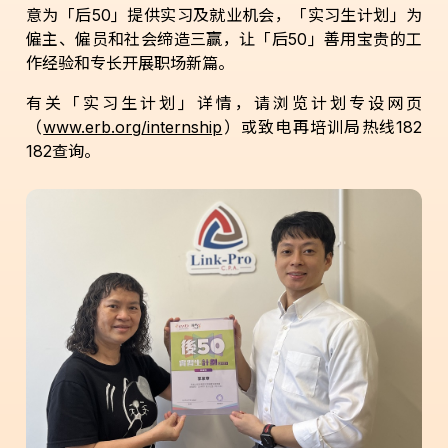
意为「后
50
」提供实习及就业机会，「实习生计划」为
僱主、僱员和社会缔造三赢，让「后
50
」善用宝贵的工
作经验和专长开展职场新篇。
有关「实习生计划」详情，请浏览计划专设网页
（
www.erb.org/internship
）或致电再培训局热线
182
182
查询。