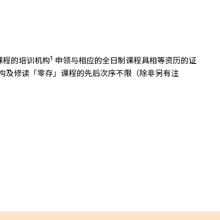
1
课程的培训机构
申领与相应的全日制课程具相等资历的证
构及修读「零存」课程的先后次序不限（除非另有注