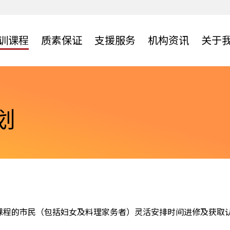
训课程
质素保证
支援服务
机构资讯
关于
中心
雇主服務
机构刊物
网上学习资源
质素及资历认证
人才招聘
网上招聘服务平台
培训机构网络
学员分享
常见问题
及合作伙伴
机构概览
网上自学教材
资历架构
培训机构名单
划
网络
年报
网上学习平台
专业认证课程
培训中心搜寻
LOOK@erb电子通讯
宣传单张及广告
制课程的市民（包括妇女及料理家务者）灵活安排时间进修及获取