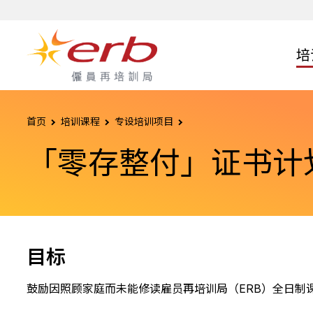
跳转至主要内容
跳转至页尾
培
雇员再培训局课程
监管机制
地区支援服务
新闻公布
关于我们
机构管治
机构消息
专设培训项目
实务技能培训及评估
家居服务
机构录像
合作伙伴
首页
培训课程
专设培训项目
简介
质素保证措施
ERB服务中心
简介
管治架构
「培训就业一条龙」计划
技能评估服务
乐活一站
服务对象
「零存整付」证书计
课程类别
申请成为委任培训机构
ERB服务点
委员名单
「零存整付」证书计划
考场虚拟导览
陪月一站
行业谘询
课程总览
「培训通」课程搜索终端机
专责委员会
「度身订造课程」计划
考生须知及评估范围
技术顾问
课程搜寻
培训顾问服务
办事处行政架构
前往评估中心
申请须知
行业概览及课程图谱
目标
鼓励因照顾家庭而未能修读雇员再培训局（ERB）全日